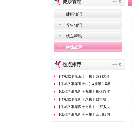
健康管理
健康知识
养生知识
就医帮助
体检故事
热点推荐
【体检故事第五十一集】我们为什么要把胸部DR片升级为胸部CT?
【体检故事第五十集】#前半生#牺牲健康换成功，后半生“胃”健康负责！
【体检故事第四十九集】糖化血红蛋白的六大真相！
【体检故事第四十八集】血常规：白细胞升高是感染了吗？
【体检故事第四十七集】一家多人得结直肠癌为什么只有她幸免？就因为她做对了这件事
【体检故事第四十六集】基因检测与体检有何不同