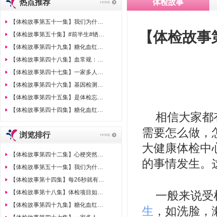
热点推荐
体检故事
【体检故事第五十一集】我们为什么要把胸部DR片升级为胸部CT?
【体检故事
【体检故事第五十集】#前半生#牺牲健康换成功，后半生“胃”健康负责！
【体检故事第四十九集】糖化血红蛋白的六大真相！
【体检故事第四十八集】血常规：白细胞升高是感染了吗？
【体检故事第四十七集】一家多人得结直肠癌为什么只有她幸免？就因为她做对了这件事
【体检故事第四十六集】基因检测与体检有何不同
【体检故事第四十五集】是体检忘了我 还是我忘了体检
【体检故事第四十四集】糖化血红蛋白的六大真相！
相信大家都
需要怎么做，
浏览排行
大健康体检中
【体检故事第四十二集】心梗突然发作，你该怎么做？
的事情发生。
【体检故事第五十一集】我们为什么要把胸部DR片升级为胸部CT?
【体检故事第十四集】每26秒就有一名女性患乳腺癌，如何防治一定要记住！
一般来说受
【体检故事第十八集】体检项目如何选择，听听医生怎么说？
【体检故事第四十九集】糖化血红蛋白的六大真相！
生
，如洗脸，