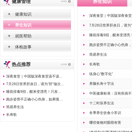
健康管理
养生知识
健康知识
深夜食堂｜中国版深夜食堂
养生知识
7月28日世界肝炎日，请为
睡前排毒9招，醒来变漂亮
就医帮助
跑步姿势不正确小心伤身，
体检故事
简易养生法
热点推荐
长寿歌
练身心“数字化”
深夜食堂｜中国版深夜食堂该不该去？真有健康宵夜？
养脑长寿十字法
7月28日世界肝炎日，请为“肝”做次健康检查！
睡前排毒9招，醒来变漂亮！只发一次请收好
中医健康标准：没有疾病不
跑步姿势不正确小心伤身，如果慢跑的姿势不对，不仅影响跑步效果，还会对身体带来损害。
十二时辰养生法
简易养生法
冬季养生饮食小常识
长寿歌
哪些食物对眼睛有害